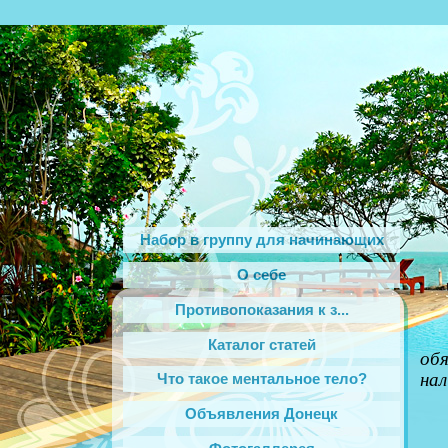
Набор в группу для начинающих
О себе
Противопоказания к з...
Каталог статей
об
нал
Что такое ментальное тело?
Объявления Донецк