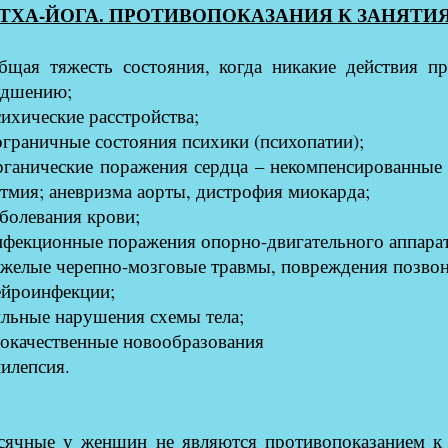
ТХА-ЙОГА. ПРОТИВОПОКАЗАНИЯ К ЗАНЯТИ
бщая тяжесть состояния, когда никакие действия п
удшению;
сихические расстройства;
ограничные состояния психики (психопатии);
рганические поражения сердца – некомпенсированные 
тмия; аневризма аорты, дистрофия миокарда;
аболевания крови;
нфекционные поражения опорно-двигательного аппарат
яжелые черепно-мозговые травмы, повреждения позвон
ейроинфекции;
ильные нарушения схемы тела;
локачественные новообразования
пилепсия.
сячные у женщин не являются противопоказанием к 