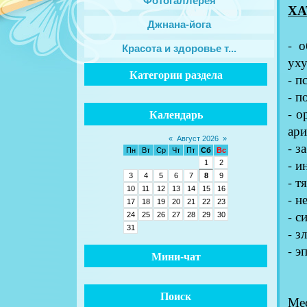
Фотогаллерея
ХА
Джнана-йога
- о
Красота и здоровье т...
ух
Категории раздела
- п
- п
- о
Календарь
ари
«
Август 2026
»
- з
Пн
Вт
Ср
Чт
Пт
Сб
Вс
- и
1
2
3
4
5
6
7
8
9
- т
10
11
12
13
14
15
16
- н
17
18
19
20
21
22
23
- с
24
25
26
27
28
29
30
31
- з
- э
Мини-чат
Поиск
Ме