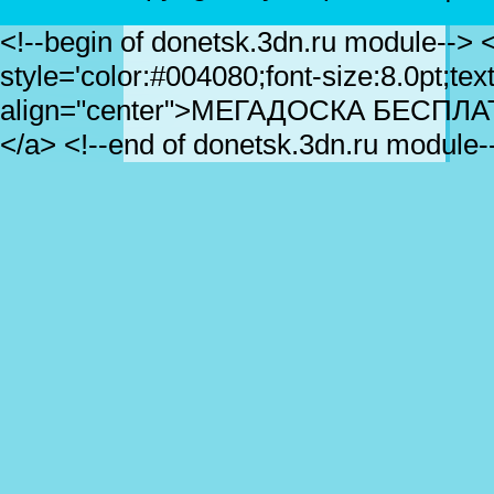
<!--begin of donetsk.3dn.ru module--> <
style='color:#004080;font-size:8.0pt;te
align="center">МЕГАДОСКА БЕСПЛ
</a> <!--end of donetsk.3dn.ru module-