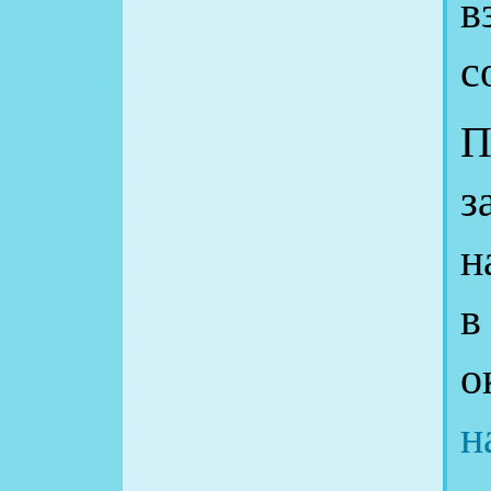
в
с
П
н
в
о
н