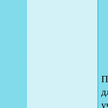
П
д
у