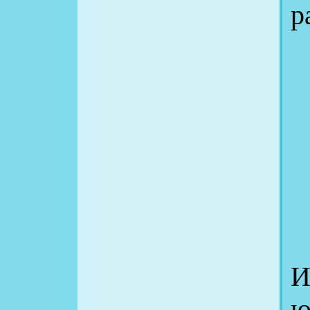
р
И
ю