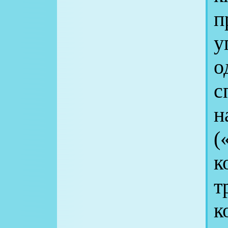
п
у
с
н
(
к
т
к