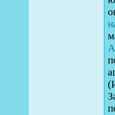
н
м
А
п
а
З
п