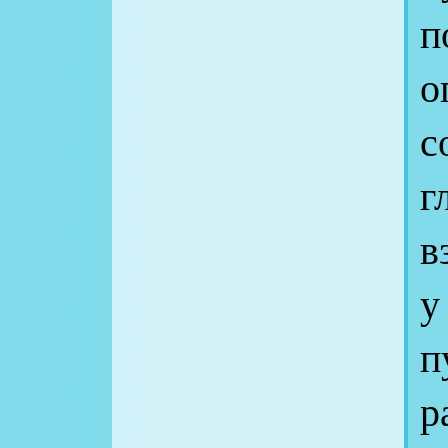
п
о
с
г
в
у
п
р