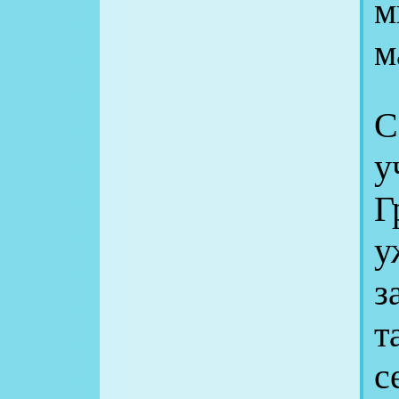
м
м
С
Г
у
з
т
с