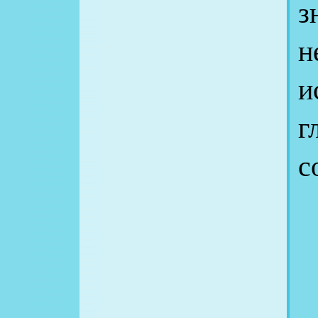
з
н
и
г
с