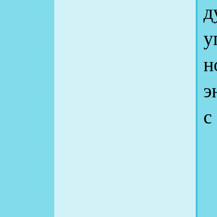
д
у
э
с