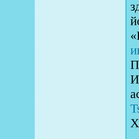
з
й
«
и
П
И
а
T
Х