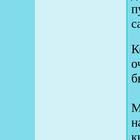
п
с
К
о
б
М
н
к