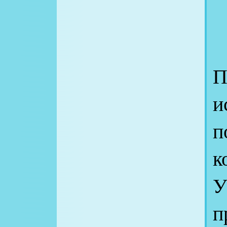
П
и
п
к
У
п