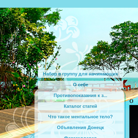
Набор в группу для начинающих
О себе
Противопоказания к з...
о
Каталог статей
Что такое ментальное тело?
Объявления Донецк