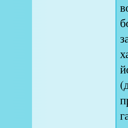
в
б
з
х
й
(
п
г