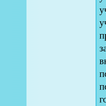
у
у
п
з
в
п
г