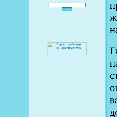
п
ж
н
Г
н
о
в
д